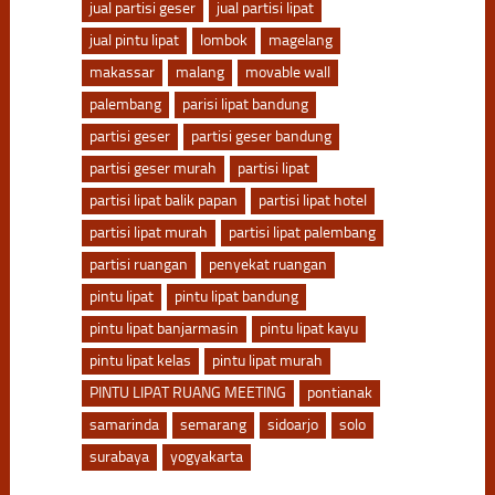
jual partisi geser
jual partisi lipat
jual pintu lipat
lombok
magelang
makassar
malang
movable wall
palembang
parisi lipat bandung
partisi geser
partisi geser bandung
partisi geser murah
partisi lipat
partisi lipat balik papan
partisi lipat hotel
partisi lipat murah
partisi lipat palembang
partisi ruangan
penyekat ruangan
pintu lipat
pintu lipat bandung
pintu lipat banjarmasin
pintu lipat kayu
pintu lipat kelas
pintu lipat murah
PINTU LIPAT RUANG MEETING
pontianak
samarinda
semarang
sidoarjo
solo
surabaya
yogyakarta