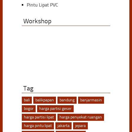
Pintu Lipat PVC
Workshop
Tag
bali
balikpapan
bandung
banjarmasin
bogor
harga partisi geser
harga partisi lipat
harga penyekat ruangan
harga pintu lipat
jakarta
jepara