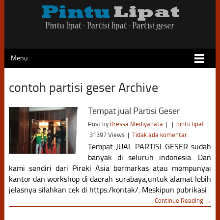
Menu
contoh partisi geser Archive
Tempat jual Partisi Geser
Post by
Kressa Mediyanata
|
|
pintu lipat
|
31397 Views
|
Tidak ada komentar
Tempat JUAL PARTISI GESER sudah
banyak di seluruh indonesia. Dan
kami sendiri dari Pireki Asia bermarkas atau mempunyai
kantor dan workshop di daerah surabaya,untuk alamat lebih
jelasnya silahkan cek di https:/kontak/. Meskipun pubrikasi
Continue Reading →