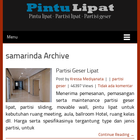
Menu
samarinda Archive
Partisi Geser Lipat
Post by
Kressa Mediyanata
|
|
partisi
geser
|
46397 Views
|
Tidak ada komentar
Menerima pemesanan, pemasangan
serta maintenance partisi geser
lipat, partisi sliding, movable wall, pintu lipat untuk
kebutuhan ruang meeting, aula, ballroom Hotel, ruang kelas
dll. Harga serta spesifikasinya tergantung type dan jenis
partisi, untuk
Continue Reading →