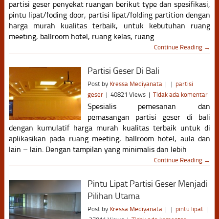
partisi geser penyekat ruangan berikut type dan spesifikasi,
pintu lipat/foding door, partisi lipat/folding partition dengan
harga murah kualitas terbaik, untuk kebutuhan ruang
meeting, ballroom hotel, ruang kelas, ruang
Continue Reading →
Partisi Geser Di Bali
Post by
Kressa Mediyanata
|
|
partisi
geser
|
40821 Views
|
Tidak ada komentar
Spesialis pemesanan dan
pemasangan partisi geser di bali
dengan kumulatif harga murah kualitas terbaik untuk di
aplikasikan pada ruang meeting, ballroom hotel, aula dan
lain – lain. Dengan tampilan yang minimalis dan lebih
Continue Reading →
Pintu Lipat Partisi Geser Menjadi
Pilihan Utama
Post by
Kressa Mediyanata
|
|
pintu lipat
|