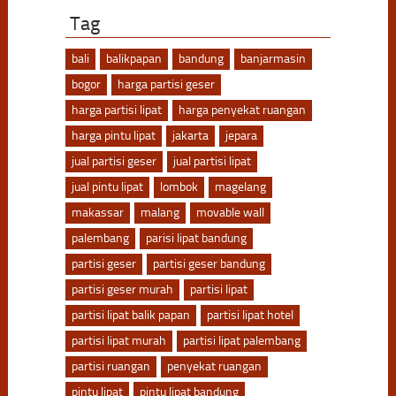
Tag
bali
balikpapan
bandung
banjarmasin
bogor
harga partisi geser
harga partisi lipat
harga penyekat ruangan
harga pintu lipat
jakarta
jepara
jual partisi geser
jual partisi lipat
jual pintu lipat
lombok
magelang
makassar
malang
movable wall
palembang
parisi lipat bandung
partisi geser
partisi geser bandung
partisi geser murah
partisi lipat
partisi lipat balik papan
partisi lipat hotel
partisi lipat murah
partisi lipat palembang
partisi ruangan
penyekat ruangan
pintu lipat
pintu lipat bandung