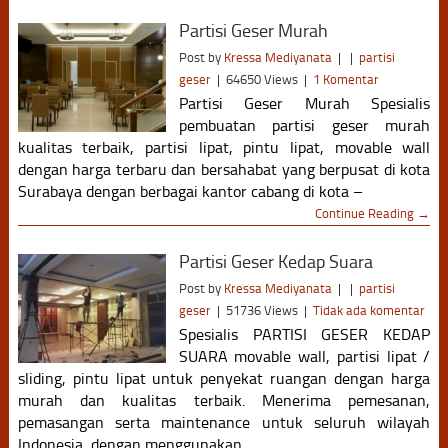
Partisi Geser Murah
Post by
Kressa Mediyanata
|
|
partisi
geser
|
64650 Views
|
1 Komentar
Partisi Geser Murah Spesialis
pembuatan partisi geser murah
kualitas terbaik, partisi lipat, pintu lipat, movable wall
dengan harga terbaru dan bersahabat yang berpusat di kota
Surabaya dengan berbagai kantor cabang di kota –
Continue Reading →
Partisi Geser Kedap Suara
Post by
Kressa Mediyanata
|
|
partisi
geser
|
51736 Views
|
Tidak ada komentar
Spesialis PARTISI GESER KEDAP
SUARA movable wall, partisi lipat /
sliding, pintu lipat untuk penyekat ruangan dengan harga
murah dan kualitas terbaik. Menerima pemesanan,
pemasangan serta maintenance untuk seluruh wilayah
Indonesia, dengan menggunakan