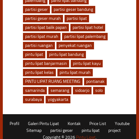
palembang
parisi lipat bandung
partisi geser
partisi geser bandung
partisi geser murah
partisi lipat
partisi lipat balik papan
partisi lipat hotel
partisi lipat murah
partisi lipat palembang
partisi ruangan
penyekat ruangan
pintu lipat
pintu lipat bandung
pintu lipat banjarmasin
pintu lipat kayu
pintu lipat kelas
pintu lipat murah
PINTU LIPAT RUANG MEETING
pontianak
samarinda
semarang
sidoarjo
solo
surabaya
yogyakarta
Profil
Galeri Pintu Lipat
Kontak
Price List
Youtube
Sitemap
partisi geser
pintu lipat
project
Copyright © 2026
Pintu Lipat
.