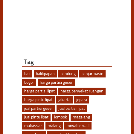
Tag
bali
balikpapan
bandung
banjarmasin
bogor
harga partisi geser
harga partisi lipat
harga penyekat ruangan
harga pintu lipat
jakarta
jepara
jual partisi geser
jual partisi lipat
jual pintu lipat
lombok
magelang
makassar
malang
movable wall