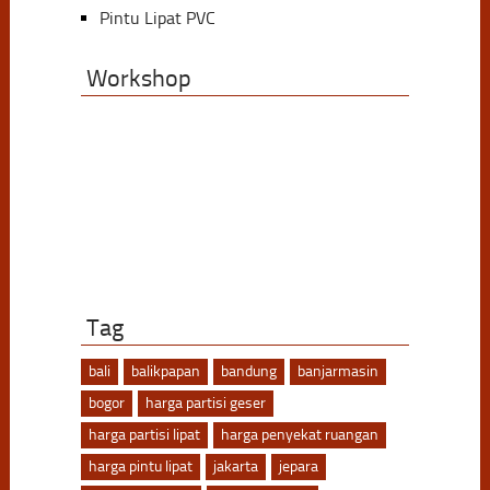
Pintu Lipat PVC
Workshop
Tag
bali
balikpapan
bandung
banjarmasin
bogor
harga partisi geser
harga partisi lipat
harga penyekat ruangan
harga pintu lipat
jakarta
jepara