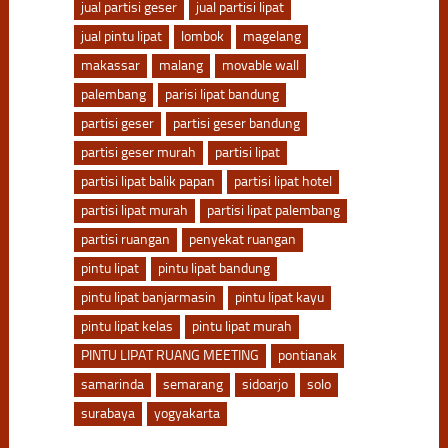
jual partisi geser
jual partisi lipat
jual pintu lipat
lombok
magelang
makassar
malang
movable wall
palembang
parisi lipat bandung
partisi geser
partisi geser bandung
partisi geser murah
partisi lipat
partisi lipat balik papan
partisi lipat hotel
partisi lipat murah
partisi lipat palembang
partisi ruangan
penyekat ruangan
pintu lipat
pintu lipat bandung
pintu lipat banjarmasin
pintu lipat kayu
pintu lipat kelas
pintu lipat murah
PINTU LIPAT RUANG MEETING
pontianak
samarinda
semarang
sidoarjo
solo
surabaya
yogyakarta