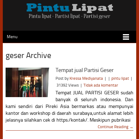
Menu
geser Archive
Tempat jual Partisi Geser
Post by
Kressa Mediyanata
|
|
pintu lipat
|
31392 Views
|
Tidak ada komentar
Tempat JUAL PARTISI GESER sudah
banyak di seluruh indonesia. Dan
kami sendiri dari Pireki Asia bermarkas atau mempunyai
kantor dan workshop di daerah surabaya,untuk alamat lebih
jelasnya silahkan cek di https:/kontak/. Meskipun pubrikasi
Continue Reading →