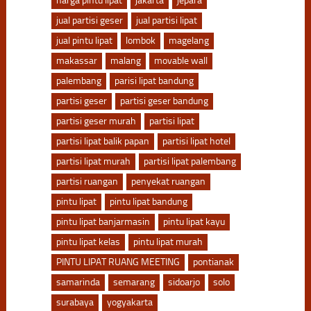
harga pintu lipat
jakarta
jepara
jual partisi geser
jual partisi lipat
jual pintu lipat
lombok
magelang
makassar
malang
movable wall
palembang
parisi lipat bandung
partisi geser
partisi geser bandung
partisi geser murah
partisi lipat
partisi lipat balik papan
partisi lipat hotel
partisi lipat murah
partisi lipat palembang
partisi ruangan
penyekat ruangan
pintu lipat
pintu lipat bandung
pintu lipat banjarmasin
pintu lipat kayu
pintu lipat kelas
pintu lipat murah
PINTU LIPAT RUANG MEETING
pontianak
samarinda
semarang
sidoarjo
solo
surabaya
yogyakarta