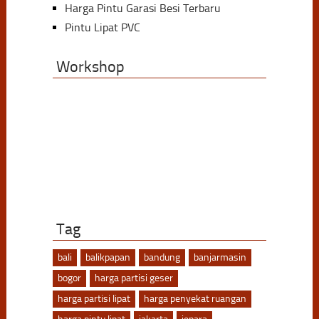
Harga Pintu Garasi Besi Terbaru
Pintu Lipat PVC
Workshop
Tag
bali
balikpapan
bandung
banjarmasin
bogor
harga partisi geser
harga partisi lipat
harga penyekat ruangan