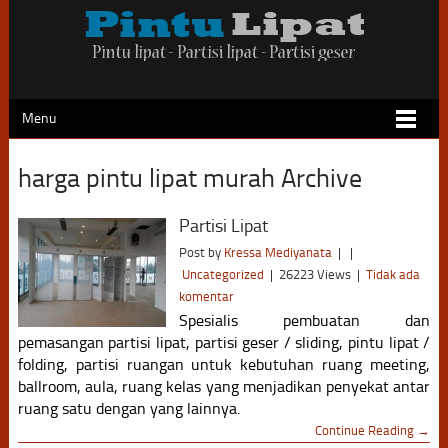
Menu
harga pintu lipat murah Archive
Partisi Lipat
Post by
Kressa Mediyanata
|
|
Uncategorized
|
26223 Views
|
Tidak ada
komentar
Spesialis pembuatan dan
pemasangan partisi lipat, partisi geser / sliding, pintu lipat /
folding, partisi ruangan untuk kebutuhan ruang meeting,
ballroom, aula, ruang kelas yang menjadikan penyekat antar
ruang satu dengan yang lainnya.
Continue Reading →