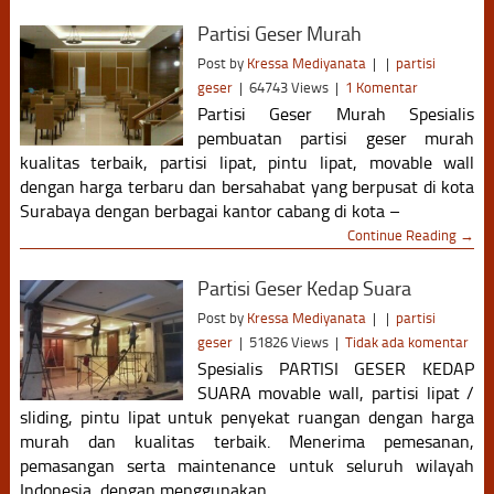
Partisi Geser Murah
Post by
Kressa Mediyanata
|
|
partisi
geser
|
64743 Views
|
1 Komentar
Partisi Geser Murah Spesialis
pembuatan partisi geser murah
kualitas terbaik, partisi lipat, pintu lipat, movable wall
dengan harga terbaru dan bersahabat yang berpusat di kota
Surabaya dengan berbagai kantor cabang di kota –
Continue Reading →
Partisi Geser Kedap Suara
Post by
Kressa Mediyanata
|
|
partisi
geser
|
51826 Views
|
Tidak ada komentar
Spesialis PARTISI GESER KEDAP
SUARA movable wall, partisi lipat /
sliding, pintu lipat untuk penyekat ruangan dengan harga
murah dan kualitas terbaik. Menerima pemesanan,
pemasangan serta maintenance untuk seluruh wilayah
Indonesia, dengan menggunakan