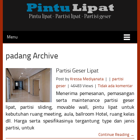
Menu
padang Archive
Partisi Geser Lipat
Post by
Kressa Mediyanata
|
|
partisi
geser
|
46483 Views
|
Tidak ada komentar
Menerima pemesanan, pemasangan
serta maintenance partisi geser
lipat, partisi sliding, movable wall, pintu lipat untuk
kebutuhan ruang meeting, aula, ballroom Hotel, ruang kelas
dll. Harga serta spesifikasinya tergantung type dan jenis
partisi, untuk
Continue Reading →