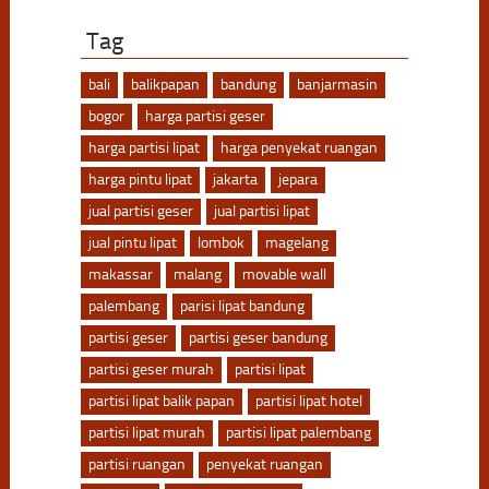
Tag
bali
balikpapan
bandung
banjarmasin
bogor
harga partisi geser
harga partisi lipat
harga penyekat ruangan
harga pintu lipat
jakarta
jepara
jual partisi geser
jual partisi lipat
jual pintu lipat
lombok
magelang
makassar
malang
movable wall
palembang
parisi lipat bandung
partisi geser
partisi geser bandung
partisi geser murah
partisi lipat
partisi lipat balik papan
partisi lipat hotel
partisi lipat murah
partisi lipat palembang
partisi ruangan
penyekat ruangan