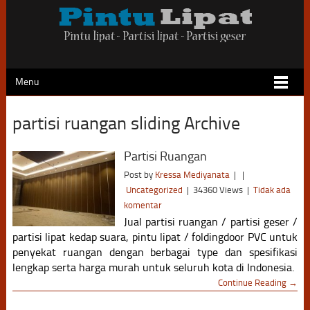
Menu
partisi ruangan sliding Archive
Partisi Ruangan
Post by
Kressa Mediyanata
|
|
Uncategorized
|
34360 Views
|
Tidak ada
komentar
Jual partisi ruangan / partisi geser /
partisi lipat kedap suara, pintu lipat / foldingdoor PVC untuk
penyekat ruangan dengan berbagai type dan spesifikasi
lengkap serta harga murah untuk seluruh kota di Indonesia.
Continue Reading →