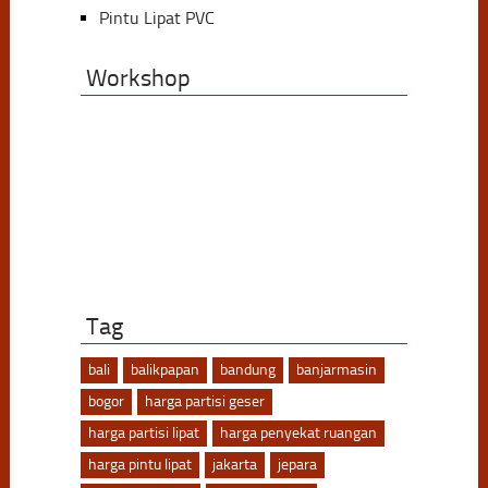
Pintu Lipat PVC
Workshop
Tag
bali
balikpapan
bandung
banjarmasin
bogor
harga partisi geser
harga partisi lipat
harga penyekat ruangan
harga pintu lipat
jakarta
jepara