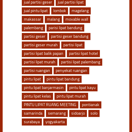
jual partisi geser
jual partisi lipat
jual pintu lipat
lombok
magelang
makassar
malang
movable wall
palembang
parisi lipat bandung
partisi geser
partisi geser bandung
partisi geser murah
partisi lipat
partisi lipat balik papan
partisi lipat hotel
partisi lipat murah
partisi lipat palembang
partisi ruangan
penyekat ruangan
pintu lipat
pintu lipat bandung
pintu lipat banjarmasin
pintu lipat kayu
pintu lipat kelas
pintu lipat murah
PINTU LIPAT RUANG MEETING
pontianak
samarinda
semarang
sidoarjo
solo
surabaya
yogyakarta