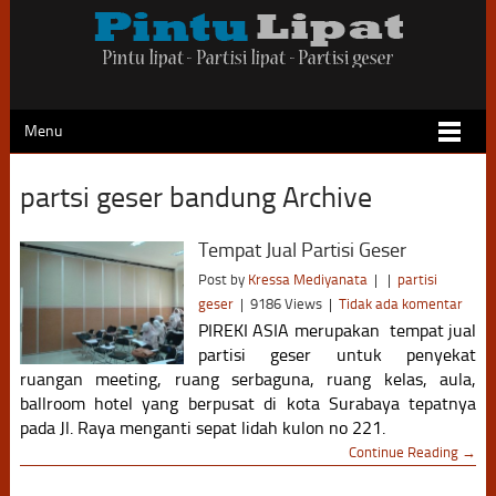
Menu
partsi geser bandung Archive
Tempat Jual Partisi Geser
Post by
Kressa Mediyanata
|
|
partisi
geser
|
9186 Views
|
Tidak ada komentar
PIREKI ASIA merupakan tempat jual
partisi geser untuk penyekat
ruangan meeting, ruang serbaguna, ruang kelas, aula,
ballroom hotel yang berpusat di kota Surabaya tepatnya
pada Jl. Raya menganti sepat lidah kulon no 221.
Continue Reading →