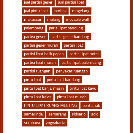
jual partisi geser
jual partisi lipat
jual pintu lipat
lombok
magelang
makassar
malang
movable wall
palembang
parisi lipat bandung
partisi geser
partisi geser bandung
partisi geser murah
partisi lipat
partisi lipat balik papan
partisi lipat hotel
partisi lipat murah
partisi lipat palembang
partisi ruangan
penyekat ruangan
pintu lipat
pintu lipat bandung
pintu lipat banjarmasin
pintu lipat kayu
pintu lipat kelas
pintu lipat murah
PINTU LIPAT RUANG MEETING
pontianak
samarinda
semarang
sidoarjo
solo
surabaya
yogyakarta