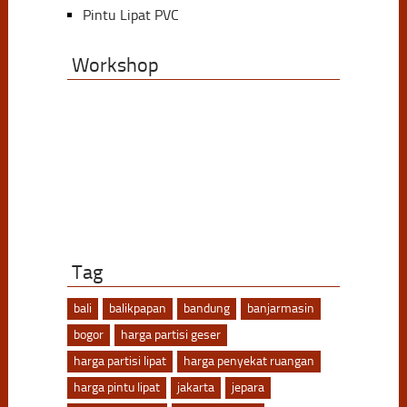
Pintu Lipat PVC
Workshop
Tag
bali
balikpapan
bandung
banjarmasin
bogor
harga partisi geser
harga partisi lipat
harga penyekat ruangan
harga pintu lipat
jakarta
jepara