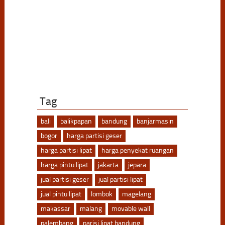
Tag
bali
balikpapan
bandung
banjarmasin
bogor
harga partisi geser
harga partisi lipat
harga penyekat ruangan
harga pintu lipat
jakarta
jepara
jual partisi geser
jual partisi lipat
jual pintu lipat
lombok
magelang
makassar
malang
movable wall
palembang
parisi lipat bandung