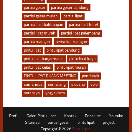
partisi geser
partisi geser bandung
partisi geser murah
partisi lipat
partisi lipat balik papan
partisi lipat hotel
partisi lipat murah
partisi lipat palembang
partisi ruangan
penyekat ruangan
pintu lipat
pintu lipat bandung
pintu lipat banjarmasin
pintu lipat kayu
pintu lipat kelas
pintu lipat murah
PINTU LIPAT RUANG MEETING
pontianak
samarinda
semarang
sidoarjo
solo
surabaya
yogyakarta
Profil
Galeri Pintu Lipat
Kontak
Price List
Youtube
Sitemap
partisi geser
pintu lipat
project
Copyright © 2026
Pintu Lipat
.