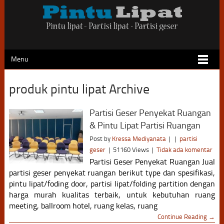
Menu
produk pintu lipat Archive
Partisi Geser Penyekat Ruangan
& Pintu Lipat Partisi Ruangan
Post by
Kressa Mediyanata
|
|
partisi
geser
|
51160 Views
|
Tidak ada komentar
Partisi Geser Penyekat Ruangan Jual
partisi geser penyekat ruangan berikut type dan spesifikasi,
pintu lipat/foding door, partisi lipat/folding partition dengan
harga murah kualitas terbaik, untuk kebutuhan ruang
meeting, ballroom hotel, ruang kelas, ruang
Continue Reading →