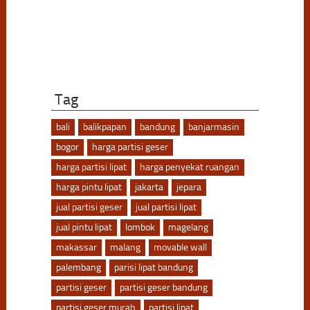
Tag
bali
balikpapan
bandung
banjarmasin
bogor
harga partisi geser
harga partisi lipat
harga penyekat ruangan
harga pintu lipat
jakarta
jepara
jual partisi geser
jual partisi lipat
jual pintu lipat
lombok
magelang
makassar
malang
movable wall
palembang
parisi lipat bandung
partisi geser
partisi geser bandung
partisi geser murah
partisi lipat