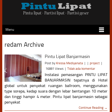
Menu
redam Archive
Pintu Lipat Banjarmasin
Post by
Kressa Mediyanata
|
|
project
|
16881 Views
|
Tidak ada komentar
Instalasi pemasangan PINTU LIPAT
BANJARMASIN tepatnya di Hotel
global untuk penyekat ruangan ballroom, menggunakan
type sorepa, kedap suara dengan lebar bentangan 10 meter
dan tinggi hampir 4 meter. Pintu lipat banjarmasin sebagai
penyekat
Continue Reading →