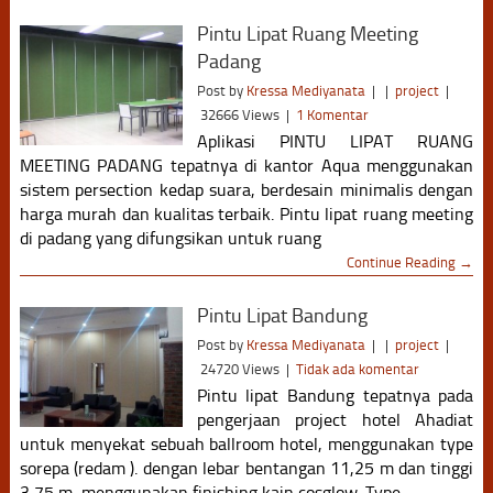
Pintu Lipat Ruang Meeting
Padang
Post by
Kressa Mediyanata
|
|
project
|
32666 Views
|
1 Komentar
Aplikasi PINTU LIPAT RUANG
MEETING PADANG tepatnya di kantor Aqua menggunakan
sistem persection kedap suara, berdesain minimalis dengan
harga murah dan kualitas terbaik. Pintu lipat ruang meeting
di padang yang difungsikan untuk ruang
Continue Reading →
Pintu Lipat Bandung
Post by
Kressa Mediyanata
|
|
project
|
24720 Views
|
Tidak ada komentar
Pintu lipat Bandung tepatnya pada
pengerjaan project hotel Ahadiat
untuk menyekat sebuah ballroom hotel, menggunakan type
sorepa (redam ). dengan lebar bentangan 11,25 m dan tinggi
3,75 m, menggunakan finishing kain cosglow. Type