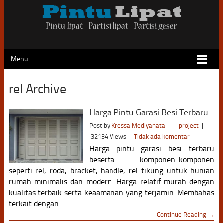
Menu
rel Archive
Harga Pintu Garasi Besi Terbaru
Post by
Kressa Mediyanata
|
|
project
|
32134 Views
|
Tidak ada komentar
Harga pintu garasi besi terbaru
beserta komponen-komponen
seperti rel, roda, bracket, handle, rel tikung untuk hunian
rumah minimalis dan modern. Harga relatif murah dengan
kualitas terbaik serta keaamanan yang terjamin. Membahas
terkait dengan
Continue Reading →