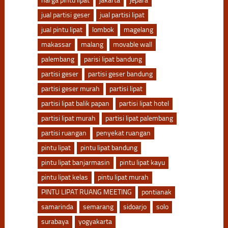
harga pintu lipat
jakarta
jepara
jual partisi geser
jual partisi lipat
jual pintu lipat
lombok
magelang
makassar
malang
movable wall
palembang
parisi lipat bandung
partisi geser
partisi geser bandung
partisi geser murah
partisi lipat
partisi lipat balik papan
partisi lipat hotel
partisi lipat murah
partisi lipat palembang
partisi ruangan
penyekat ruangan
pintu lipat
pintu lipat bandung
pintu lipat banjarmasin
pintu lipat kayu
pintu lipat kelas
pintu lipat murah
PINTU LIPAT RUANG MEETING
pontianak
samarinda
semarang
sidoarjo
solo
surabaya
yogyakarta