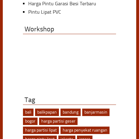
Harga Pintu Garasi Besi Terbaru
Pintu Lipat PVC
Workshop
Tag
bali
balikpapan
bandung
banjarmasin
bogor
harga partisi geser
harga partisi lipat
harga penyekat ruangan