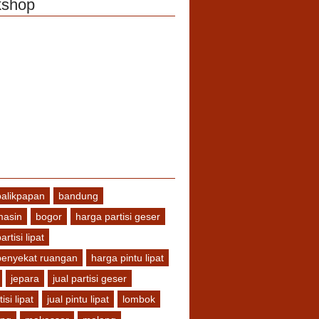
shop
balikpapan
bandung
masin
bogor
harga partisi geser
rtisi lipat
penyekat ruangan
harga pintu lipat
jepara
jual partisi geser
isi lipat
jual pintu lipat
lombok