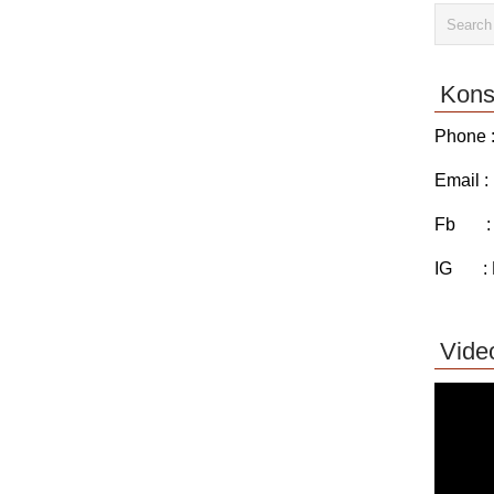
Kons
Phone :
Email :
Fb : P
IG : P
Vide