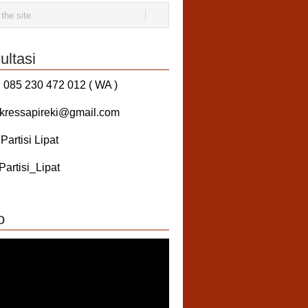
ultasi
 085 230 472 012 ( WA )
 kressapireki@gmail.com
artisi Lipat
artisi_Lipat
o