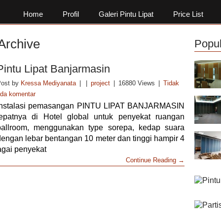
Home
Profil
Galeri Pintu Lipat
Price List
 Archive
Popul
Pintu Lipat Banjarmasin
ost by
Kressa Mediyanata
|
|
project
|
16880 Views
|
Tidak
da komentar
Instalasi pemasangan PINTU LIPAT BANJARMASIN
tepatnya di Hotel global untuk penyekat ruangan
ballroom, menggunakan type sorepa, kedap suara
dengan lebar bentangan 10 meter dan tinggi hampir 4
agai penyekat
Continue Reading →