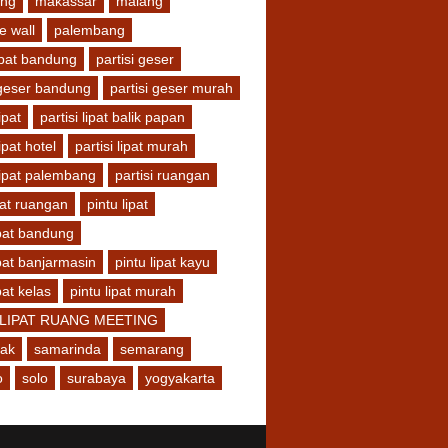
ang
makassar
malang
e wall
palembang
lipat bandung
partisi geser
 geser bandung
partisi geser murah
lipat
partisi lipat balik papan
lipat hotel
partisi lipat murah
 lipat palembang
partisi ruangan
at ruangan
pintu lipat
ipat bandung
ipat banjarmasin
pintu lipat kayu
pat kelas
pintu lipat murah
 LIPAT RUANG MEETING
nak
samarinda
semarang
o
solo
surabaya
yogyakarta