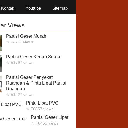
Kontak
Youtube
Sitemap
ar Views
Partisi Geser Murah
☆ 64711 views
Partisi Geser Kedap Suara
☆ 51797 views
Partisi Geser Penyekat
Ruangan & Pintu Lipat Partisi
Ruangan
☆ 51227 views
Pintu Lipat PVC
☆ 50857 views
Partisi Geser Lipat
☆ 46455 views