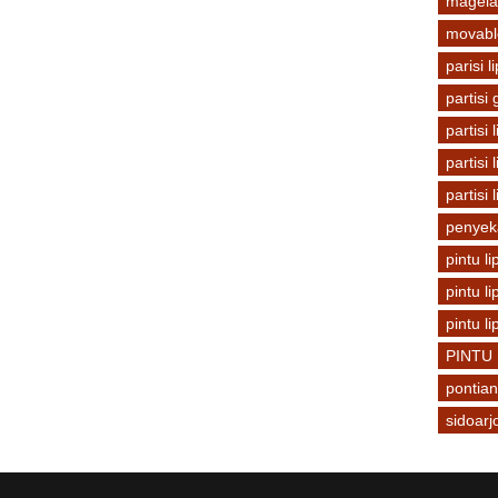
magel
movabl
parisi 
partisi
partisi 
partisi 
partisi
penyek
pintu l
pintu l
pintu li
PINTU
pontia
sidoarj