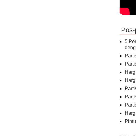
Pos-
5 Per
deng
Parti
Part
Harg
Harg
Parti
Part
Part
Harg
Pint