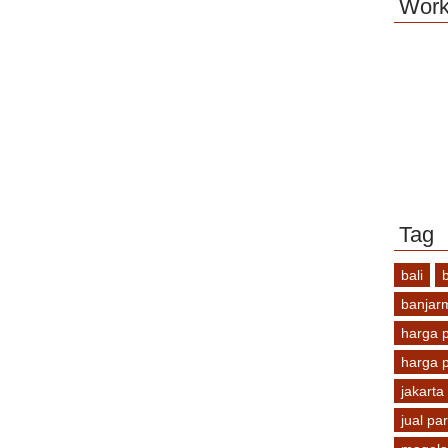
Work
Tag
bali
banjar
harga pa
harga 
jakarta
jual part