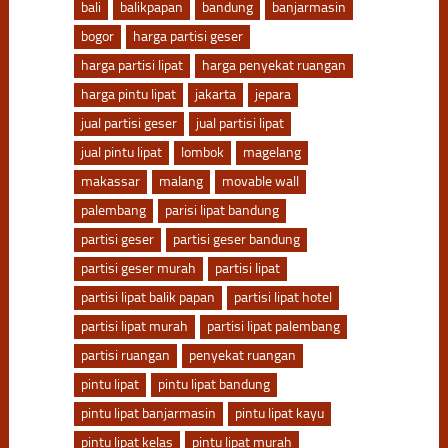
bali
balikpapan
bandung
banjarmasin
bogor
harga partisi geser
harga partisi lipat
harga penyekat ruangan
harga pintu lipat
jakarta
jepara
jual partisi geser
jual partisi lipat
jual pintu lipat
lombok
magelang
makassar
malang
movable wall
palembang
parisi lipat bandung
partisi geser
partisi geser bandung
partisi geser murah
partisi lipat
partisi lipat balik papan
partisi lipat hotel
partisi lipat murah
partisi lipat palembang
partisi ruangan
penyekat ruangan
pintu lipat
pintu lipat bandung
pintu lipat banjarmasin
pintu lipat kayu
pintu lipat kelas
pintu lipat murah