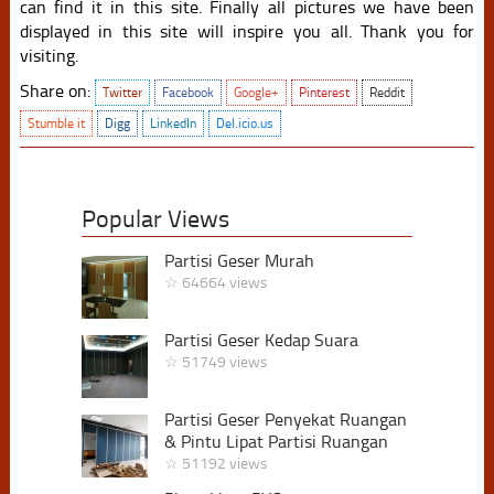
can find it in this site. Finally all pictures we have been
displayed in this site will inspire you all. Thank you for
visiting.
Share on:
Twitter
Facebook
Google+
Pinterest
Reddit
Stumble it
Digg
LinkedIn
Del.icio.us
Popular Views
Partisi Geser Murah
☆ 64664 views
Partisi Geser Kedap Suara
☆ 51749 views
Partisi Geser Penyekat Ruangan
& Pintu Lipat Partisi Ruangan
☆ 51192 views