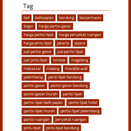
Tag
bali
balikpapan
bandung
banjarmasin
bogor
harga partisi geser
harga partisi lipat
harga penyekat ruangan
harga pintu lipat
jakarta
jepara
jual partisi geser
jual partisi lipat
jual pintu lipat
lombok
magelang
makassar
malang
movable wall
palembang
parisi lipat bandung
partisi geser
partisi geser bandung
partisi geser murah
partisi lipat
partisi lipat balik papan
partisi lipat hotel
partisi lipat murah
partisi lipat palembang
partisi ruangan
penyekat ruangan
pintu lipat
pintu lipat bandung