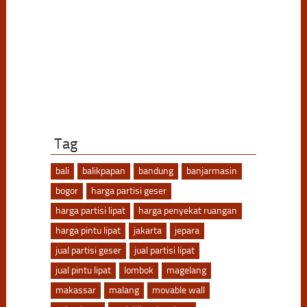
Tag
bali
balikpapan
bandung
banjarmasin
bogor
harga partisi geser
harga partisi lipat
harga penyekat ruangan
harga pintu lipat
jakarta
jepara
jual partisi geser
jual partisi lipat
jual pintu lipat
lombok
magelang
makassar
malang
movable wall