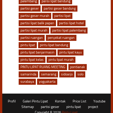
palembang
parisi lipat bandung
partisi geser
partisi geser bandung
partisi geser murah
partisi lipat
partisi lipat balik papan
partisi lipat hotel
partisi lipat murah
partisi lipat palembang
partisi ruangan
penyekat ruangan
pintu lipat
pintu lipat bandung
pintu lipat banjarmasin
pintu lipat kayu
pintu lipat kelas
pintu lipat murah
PINTU LIPAT RUANG MEETING
pontianak
samarinda
semarang
sidoarjo
solo
surabaya
yogyakarta
Profil
Galeri Pintu Lipat
Kontak
Price List
Youtube
Sitemap
partisi geser
pintu lipat
project
Copyright © 2026
Pintu Lipat
.