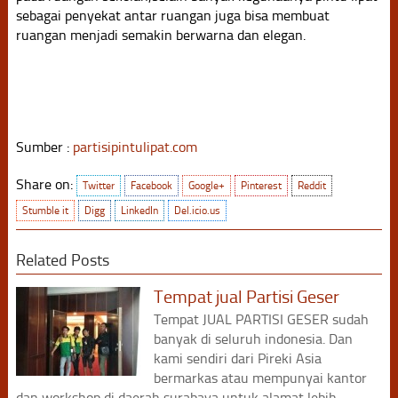
sebagai penyekat antar ruangan juga bisa membuat
ruangan menjadi semakin berwarna dan elegan.
Sumber :
partisipintulipat.com
Share on:
Twitter
Facebook
Google+
Pinterest
Reddit
Stumble it
Digg
LinkedIn
Del.icio.us
Related Posts
Tempat jual Partisi Geser
Tempat JUAL PARTISI GESER sudah
banyak di seluruh indonesia. Dan
kami sendiri dari Pireki Asia
bermarkas atau mempunyai kantor
dan workshop di daerah surabaya,untuk alamat lebih