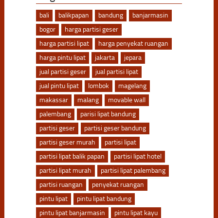
bali
balikpapan
bandung
banjarmasin
bogor
harga partisi geser
harga partisi lipat
harga penyekat ruangan
harga pintu lipat
jakarta
jepara
jual partisi geser
jual partisi lipat
jual pintu lipat
lombok
magelang
makassar
malang
movable wall
palembang
parisi lipat bandung
partisi geser
partisi geser bandung
partisi geser murah
partisi lipat
partisi lipat balik papan
partisi lipat hotel
partisi lipat murah
partisi lipat palembang
partisi ruangan
penyekat ruangan
pintu lipat
pintu lipat bandung
pintu lipat banjarmasin
pintu lipat kayu