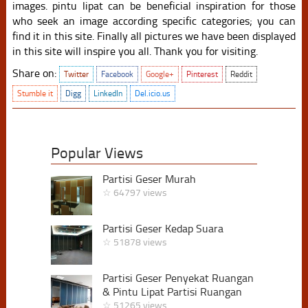
images. pintu lipat can be beneficial inspiration for those
who seek an image according specific categories; you can
find it in this site. Finally all pictures we have been displayed
in this site will inspire you all. Thank you for visiting.
Share on:
Twitter
Facebook
Google+
Pinterest
Reddit
Stumble it
Digg
LinkedIn
Del.icio.us
Popular Views
Partisi Geser Murah
☆ 64797 views
Partisi Geser Kedap Suara
☆ 51878 views
Partisi Geser Penyekat Ruangan
& Pintu Lipat Partisi Ruangan
☆ 51265 views